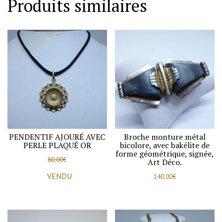
Produits similaires
strass
bleu,
1970-
80.
PENDENTIF AJOURÉ AVEC
Broche monture métal
PERLE PLAQUÉ OR
bicolore, avec bakélite de
forme géométrique, signée,
80,00
€
Art Déco.
VENDU
140,00
€