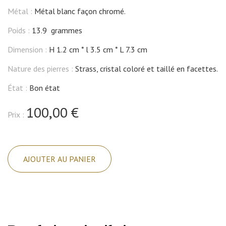
Métal :
Métal blanc façon chromé.
Poids :
13.9 grammes
Dimension :
H 1.2 cm
l 3.5 cm
L 7.3 cm
Nature des pierres :
Strass, cristal coloré et taillé en facettes.
État :
Bon état
100,00 €
Prix :
quantité
de
AJOUTER AU PANIER
Broche,
feuille
et
fleurs
en