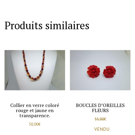
ruban,
avec
pierre
Produits similaires
blanche
et
perle
d'imitation,
vers
1930-
40.
Collier en verre coloré
BOUCLES D’OREILLES
rouge et jaune en
FLEURS
transparence.
55,00
€
50,00
€
VENDU