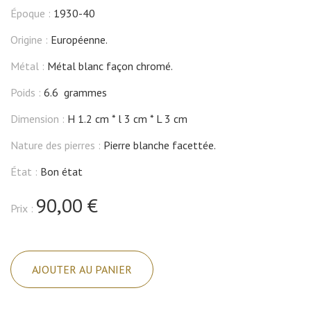
Époque :
1930-40
Origine :
Européenne.
Métal :
Métal blanc façon chromé.
Poids :
6.6 grammes
Dimension :
H 1.2 cm
l 3 cm
L 3 cm
Nature des pierres :
Pierre blanche facettée.
État :
Bon état
90,00 €
Prix :
quantité
de
AJOUTER AU PANIER
Broche,
façon