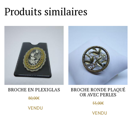
émaux
Produits similaires
sur
cuivre,
motif
floral,
1900-
20.
BROCHE EN PLEXIGLAS
BROCHE RONDE PLAQUÉ
OR AVEC PERLES
80,00
€
55,00
€
VENDU
VENDU