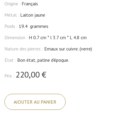
Origine :
Français
Métal :
Laiton jaune
Poids :
19.4 grammes
Dimension :
H 0.7 cm
l 3.7 cm
L 4.8 cm
Nature des pierres :
Emaux sur cuivre. (verre)
État :
Bon état, patine d'époque.
220,00 €
Prix :
quantité
de
AJOUTER AU PANIER
Broche
en
laiton
et