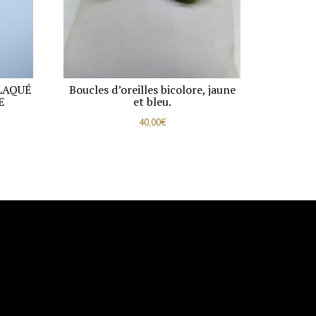
LAQUÉ
Boucles d’oreilles bicolore, jaune
E
et bleu.
40,00
€