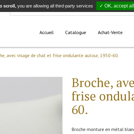
 scroll,
Rechercher
you are allowing all third-party services
✓ OK, accept all
Accueil
Catalogue
Achat-Vente
he, avec visage de chat et frise ondulante autour, 1950-60.
Broche, ave
frise ondul
60.
Broche monture en métal blanc,