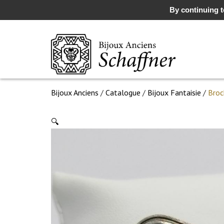
By continuing to
Bijoux Anciens
/
Catalogue
/
Bijoux Fantaisie
/
Broc
🔍