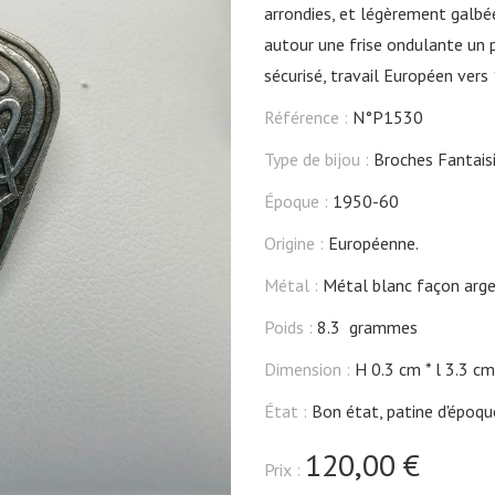
arrondies, et légèrement galbée
autour une frise ondulante un 
sécurisé, travail Européen ver
Référence :
N°P1530
Type de bijou :
Broches Fantais
Époque :
1950-60
Origine :
Européenne.
Métal :
Métal blanc façon arge
Poids :
8.3 grammes
Dimension :
H 0.3 cm
l 3.3 cm
État :
Bon état, patine d'époqu
120,00 €
Prix :