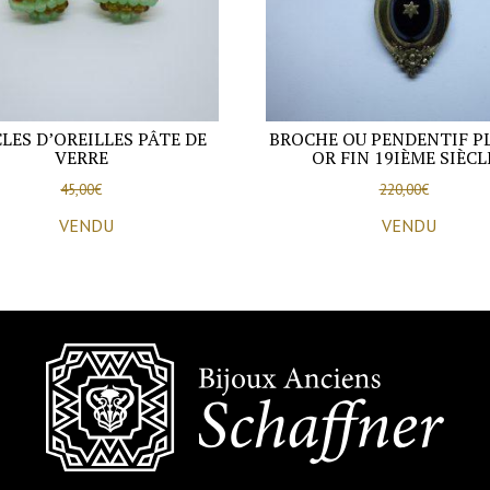
LES D’OREILLES PÂTE DE
BROCHE OU PENDENTIF P
VERRE
OR FIN 19IÈME SIÈCL
45,00
€
220,00
€
VENDU
VENDU