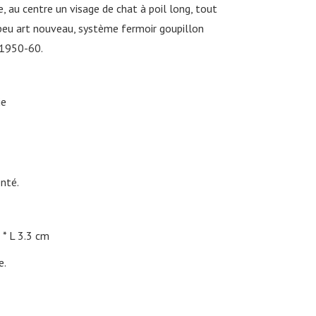
, au centre un visage de chat à poil long, tout
peu art nouveau, système fermoir goupillon
s 1950-60.
ie
nté.
L 3.3 cm
e.