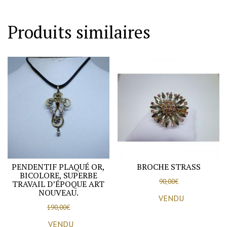
de
strass
Produits similaires
violet
et
pampilles.
PENDENTIF PLAQUÉ OR,
BROCHE STRASS
BICOLORE, SUPERBE
90,00
€
TRAVAIL D’ÉPOQUE ART
NOUVEAU.
VENDU
190,00
€
VENDU