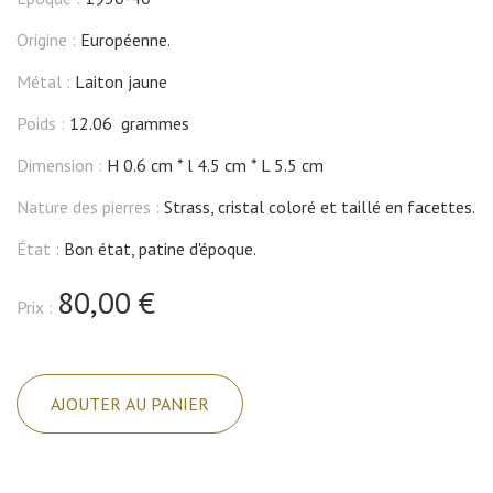
Origine :
Européenne.
Métal :
Laiton jaune
Poids :
12.06 grammes
Dimension :
H 0.6 cm
l 4.5 cm
L 5.5 cm
Nature des pierres :
Strass, cristal coloré et taillé en facettes.
État :
Bon état, patine d'époque.
80,00 €
Prix :
quantité
de
AJOUTER AU PANIER
Broche
avec
pavage