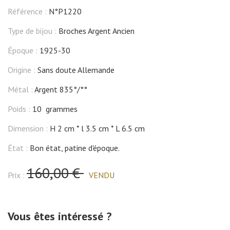
Référence :
N°P1220
Type de bijou :
Broches Argent Ancien
Époque :
1925-30
Origine :
Sans doute Allemande
Métal :
Argent 835°/°°
Poids :
10 grammes
Dimension :
H 2 cm
l 3.5 cm
L 6.5 cm
État :
Bon état, patine d'époque.
160,00 €
Prix :
VENDU
Vous êtes intéressé ?