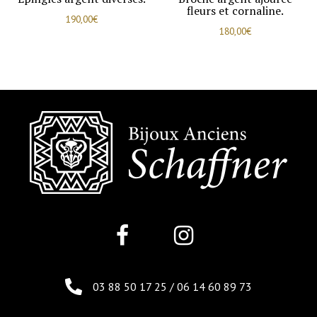
fleurs et cornaline.
190,00
€
180,00
€
03 88 50 17 25
/
06 14 60 89 73