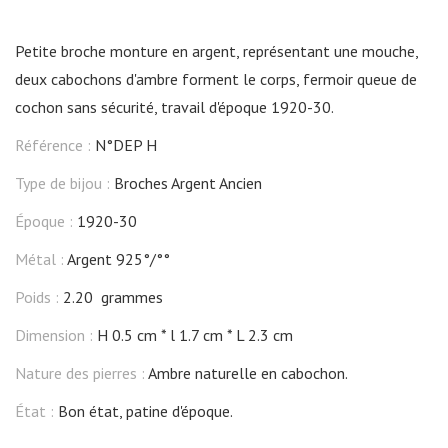
Petite broche monture en argent, représentant une mouche,
deux cabochons d'ambre forment le corps, fermoir queue de
cochon sans sécurité, travail d'époque 1920-30.
Référence :
N°DEP H
Type de bijou :
Broches Argent Ancien
Époque :
1920-30
Métal :
Argent 925°/°°
Poids :
2.20 grammes
Dimension :
H 0.5 cm
l 1.7 cm
L 2.3 cm
Nature des pierres :
Ambre naturelle en cabochon.
État :
Bon état, patine d'époque.