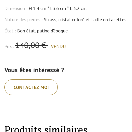
Dimension :
H 1.4 cm
l 3.6 cm
L 3.2 cm
Nature des pierres :
Strass, cristal coloré et taillé en facettes.
État :
Bon état, patine d'époque.
140,00 €
Prix :
VENDU
Vous êtes intéressé ?
CONTACTEZ MOI
Produits similaires