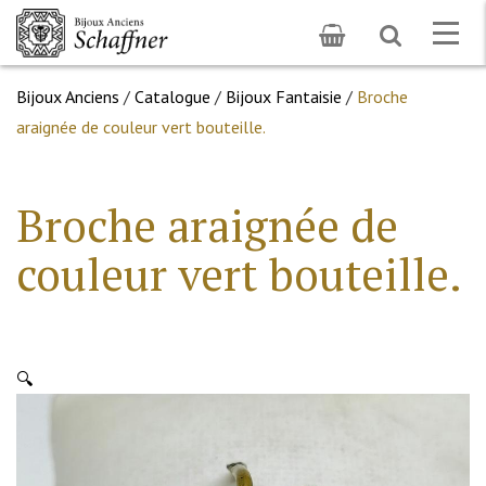
Toggle
Togg
search
navig
Bijoux Anciens
/
Catalogue
/
Bijoux Fantaisie
/
Broche
araignée de couleur vert bouteille.
Broche araignée de
couleur vert bouteille.
🔍