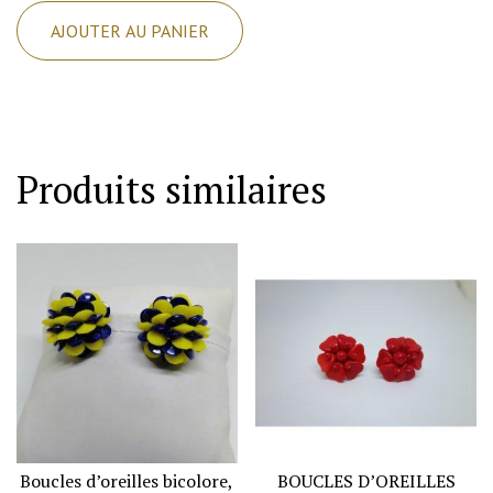
de
AJOUTER AU PANIER
Broche
araignée,
avec
corps
vert
Produits similaires
et
yeux
rouge,
vers
1900-
20.
Boucles d’oreilles bicolore,
BOUCLES D’OREILLES