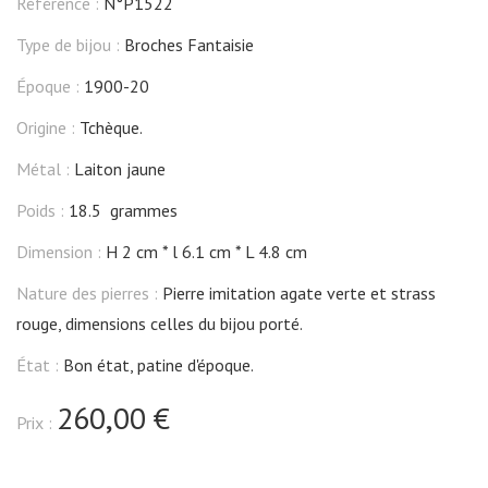
Référence :
N°P1522
Type de bijou :
Broches Fantaisie
Époque :
1900-20
Origine :
Tchèque.
Métal :
Laiton jaune
Poids :
18.5 grammes
Dimension :
H 2 cm
l 6.1 cm
L 4.8 cm
Nature des pierres :
Pierre imitation agate verte et strass
rouge, dimensions celles du bijou porté.
État :
Bon état, patine d'époque.
260,00 €
Prix :
quantité