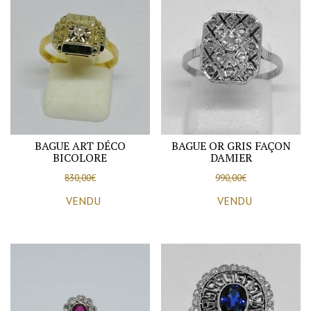
feuilles
stylisées,
1940-
50.
BAGUE ART DÉCO
BAGUE OR GRIS FAÇON
BICOLORE
DAMIER
830,00
€
990,00
€
VENDU
VENDU