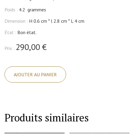
Poids :
4.2 grammes
Dimension :
H 0.6 cm
l 2.8 cm
L 4 cm
État :
Bon état.
290,00 €
Prix :
quantité
de
AJOUTER AU PANIER
Broche
alliage
d'or
8ct
333°/
Produits similaires
°
°,