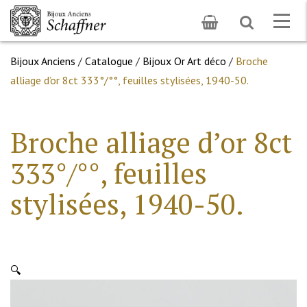
Toggle
Togg
search
navig
Bijoux Anciens
/
Catalogue
/
Bijoux Or Art déco
/
Broche
alliage d’or 8ct 333°/°°, feuilles stylisées, 1940-50.
Broche alliage d’or 8ct
333°/°°, feuilles
stylisées, 1940-50.
🔍