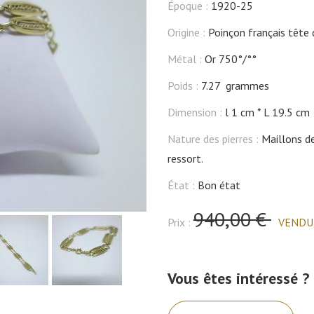
Époque :
1920-25
Origine :
Poinçon français tête d
Métal :
Or 750°/°°
Poids :
7.27 grammes
Dimension :
l 1 cm
L 19.5 cm
Nature des pierres :
Maillons de
ressort.
État :
Bon état
940,00 €
Prix :
VENDU
Vous êtes intéressé ?