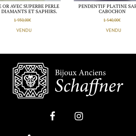
 OR AVEC SUPERBE PERLE
PENDENTIF PLATINE SA
, DIAMANTS ET SAPHIRS.
CABOCHON
1 930,00
€
1 540,00
€
VENDU
VENDU