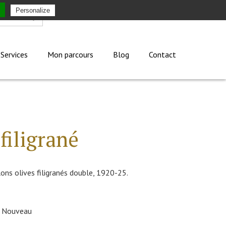
Personalize
Mon compte
Services
Mon parcours
Blog
Contact
filigrané
ons olives filigranés double, 1920-25.
t Nouveau