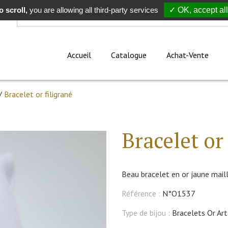
 scroll,
Rechercher
you are allowing all third-party services
✓ OK, accept all
Accueil
Catalogue
Achat-Vente
/
Bracelet or filigrané
Bracelet or 
Beau bracelet en or jaune maill
Référence :
N°O1537
Type de bijou :
Bracelets Or Ar