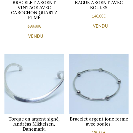
BRACELET ARGENT
BAGUE ARGENT AVEC
VINTAGE AVEC
BOULES
CABOCHON QUARTZ
140,00
€
FUMÉ
VENDU
390,00
€
VENDU
Torque en argent signé,
Bracelet argent jonc fermé
Andréas Mikkelsen,
avec boules.
Danemark.
180,00
€