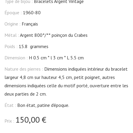
Type de bijou :
Bracelets Argent Vintage
Époque :
1960-80
Origine :
Français
Métal :
Argent 800°/°° poinçon du Crabes
Poids :
15.8 grammes
Dimension :
H 0.5 cm
l 3 cm
L 5.5 cm
Nature des pierres :
Dimensions indiquées intérieur du bracelet
largeur 4,8 cm sur hauteur 4,5 cm, petit poignet, autres
dimensions indiquées celle du motif porté, ouverture entre les
deux parties de 2 cm.
État :
Bon état, patine d'époque.
150,00 €
Prix :