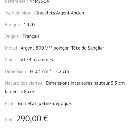
Référence :
N°P1314
Type de bijou :
Bracelets Argent Ancien
Époque :
1920
Origine :
Français
Métal :
Argent 800°/°° poinçon Tête de Sanglier
Poids :
30.74 grammes
Dimension :
H 0.3 cm
l 2.2 cm
Nature des pierres :
Dimensions intérieures hauteur 5.3 cm
largeur 5.8 cm.
État :
Bon état, patine d'époque.
290,00 €
Prix :
quantité