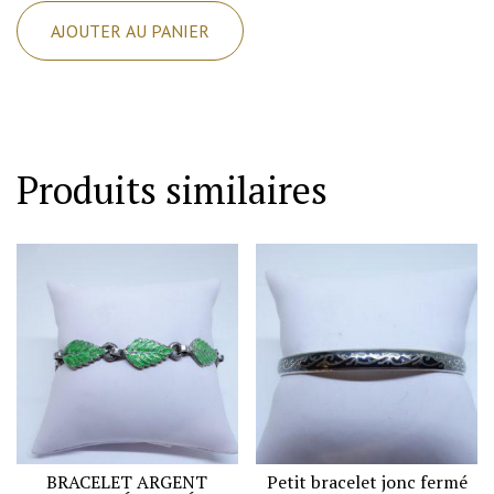
de
AJOUTER AU PANIER
Bracelet
argent,
jonc
avec
décor
Produits similaires
feuillage
et
chalet.
BRACELET ARGENT
Petit bracelet jonc fermé