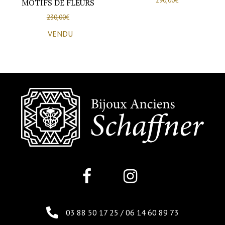
290,00
€
MOTIFS DE FLEURS
230,00
€
VENDU
03 88 50 17 25
/
06 14 60 89 73