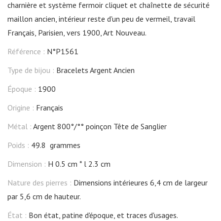
charnière et système fermoir cliquet et chaînette de sécurité
maillon ancien, intérieur reste d'un peu de vermeil, travail
Français, Parisien, vers 1900, Art Nouveau.
Référence :
N°P1561
Type de bijou :
Bracelets Argent Ancien
Époque :
1900
Origine :
Français
Métal :
Argent 800°/°° poinçon Tête de Sanglier
Poids :
49.8 grammes
Dimension :
H 0.5 cm
l 2.3 cm
Nature des pierres :
Dimensions intérieures 6,4 cm de largeur
par 5,6 cm de hauteur.
État :
Bon état, patine d'époque, et traces d'usages.