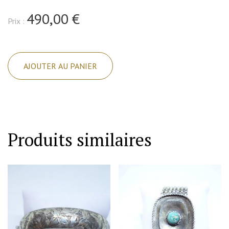
490,00 €
Prix :
quantité
de
AJOUTER AU PANIER
Bracelet
argent
,
jonc
arrondi
Produits similaires
avec
décor
oiseau
et
papillon,
1900,