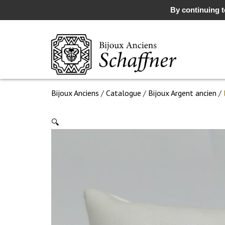
By continuing to
Bijoux Anciens
/
Catalogue
/
Bijoux Argent ancien
/
🔍