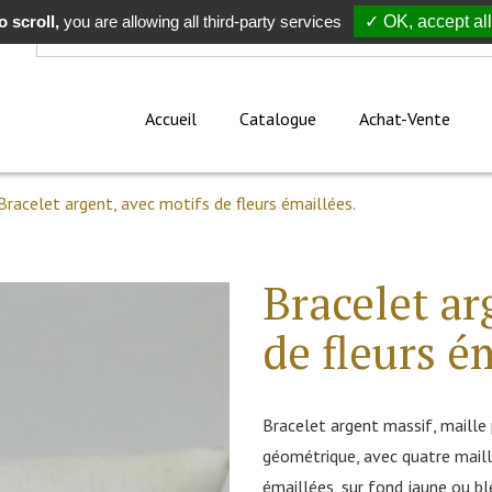
 scroll,
Rechercher
you are allowing all third-party services
✓ OK, accept all
Accueil
Catalogue
Achat-Vente
Bracelet argent, avec motifs de fleurs émaillées.
Bracelet ar
de fleurs é
Bracelet argent massif, maille
géométrique, avec quatre maill
émaillées, sur fond jaune ou bl