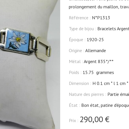
prolongement du maillon, trava
Référence :
N°P1313
Type de bijou :
Bracelets Argen
Époque :
1920-25
Origine :
Allemande
Métal :
Argent 835°/°°
Poids :
15.75 grammes
Dimension :
H 0.1 cm
l 1 cm
Nature des pierres :
Partie émai
État :
Bon état, patine d'époqu
290,00 €
Prix :