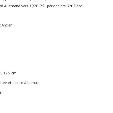
il Allemand vers 1920-25 , période pré-Art Déco.
t Ancien
L 17.5 cm
llée et peinte à la main.
e.