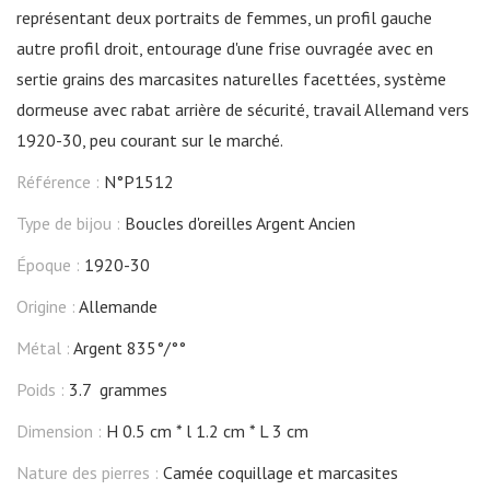
représentant deux portraits de femmes, un profil gauche
autre profil droit, entourage d'une frise ouvragée avec en
sertie grains des marcasites naturelles facettées, système
dormeuse avec rabat arrière de sécurité, travail Allemand vers
1920-30, peu courant sur le marché.
Référence :
N°P1512
Type de bijou :
Boucles d'oreilles Argent Ancien
Époque :
1920-30
Origine :
Allemande
Métal :
Argent 835°/°°
Poids :
3.7 grammes
Dimension :
H 0.5 cm
l 1.2 cm
L 3 cm
Nature des pierres :
Camée coquillage et marcasites