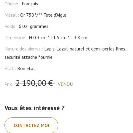
Origine :
Français
Métal :
Or 750°/°° Tête d'Aigle
Poids :
6.02 grammes
Dimension :
H 0.3 cm
l 1.5 cm
L 3.8 cm
Nature des pierres :
Lapis-Lazuli naturel et demi-perles fines,
sécurité attache fournie.
État :
Bon état
2 190,00 €
Prix :
VENDU
Vous êtes intéressé ?
CONTACTEZ MOI