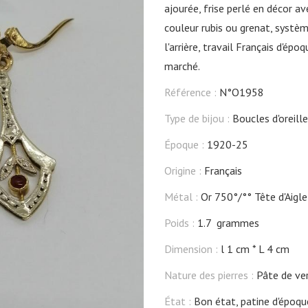
ajourée, frise perlé en décor av
couleur rubis ou grenat, systè
l'arrière, travail Français d'ép
marché.
Référence :
N°O1958
Type de bijou :
Boucles d'oreill
Époque :
1920-25
Origine :
Français
Métal :
Or 750°/°° Tête d'Aigle
Poids :
1.7 grammes
Dimension :
l 1 cm
L 4 cm
Nature des pierres :
Pâte de ver
État :
Bon état, patine d'époqu