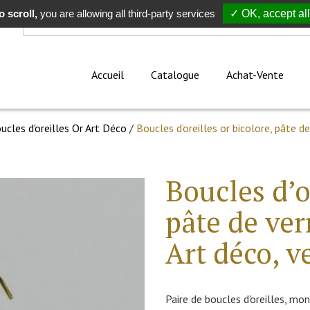
 scroll,
Rechercher
you are allowing all third-party services
✓ OK, accept all
Accueil
Catalogue
Achat-Vente
ucles d'oreilles Or Art Déco
/
Boucles d’oreilles or bicolore, pâte d
Boucles d’o
pâte de ver
Art déco, v
Paire de boucles d'oreilles, mo