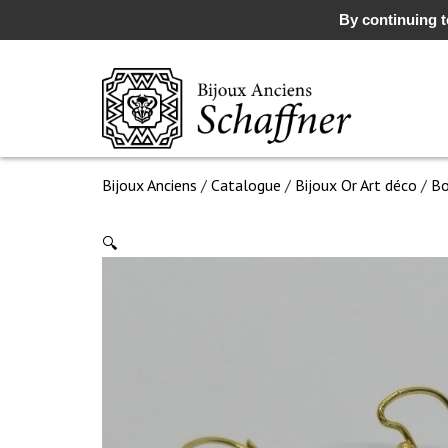
By continuing to
Bijoux Anciens
/
Catalogue
/
Bijoux Or Art déco
/
Bo
🔍