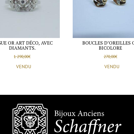
déco,
vers
1920-
25.
UE OR ART DÉCO, AVEC
BOUCLES D’OREILLES 
DIAMANTS.
BICOLORE
1 290,00
€
270,00
€
VENDU
VENDU