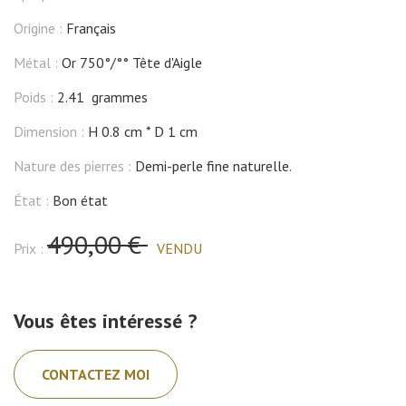
Origine :
Français
Métal :
Or 750°/°° Tête d'Aigle
Poids :
2.41 grammes
Dimension :
H 0.8 cm
D 1 cm
Nature des pierres :
Demi-perle fine naturelle.
État :
Bon état
490,00 €
Prix :
VENDU
Vous êtes intéressé ?
CONTACTEZ MOI