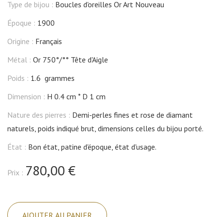
Type de bijou :
Boucles d'oreilles Or Art Nouveau
Époque :
1900
Origine :
Français
Métal :
Or 750°/°° Tête d'Aigle
Poids :
1.6 grammes
Dimension :
H 0.4 cm
D 1 cm
Nature des pierres :
Demi-perles fines et rose de diamant
naturels, poids indiqué brut, dimensions celles du bijou porté.
État :
Bon état, patine d'époque, état d'usage.
780,00 €
Prix :
quantité
de
AJOUTER AU PANIER