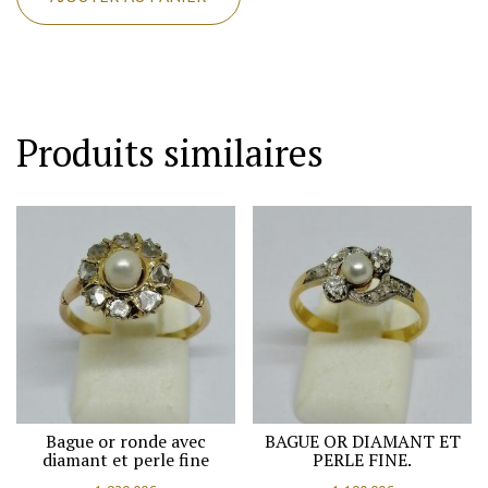
Boucles
d'oreilles
en
or,
pavage
Produits similaires
demi-
perles
fines
et
rose
de
diamant,
vers
1900.
Bague or ronde avec
BAGUE OR DIAMANT ET
diamant et perle fine
PERLE FINE.