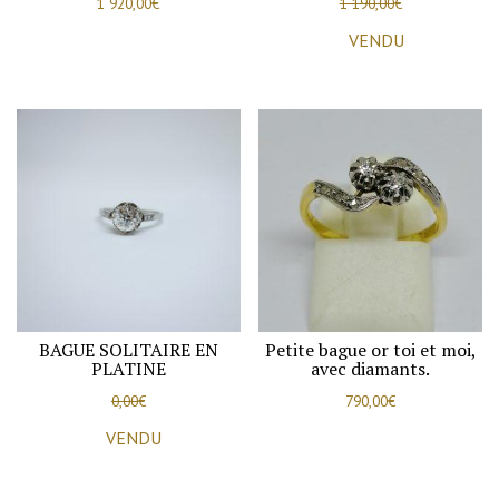
1 920,00
€
1 190,00
€
VENDU
BAGUE SOLITAIRE EN
Petite bague or toi et moi,
PLATINE
avec diamants.
0,00
€
790,00
€
VENDU