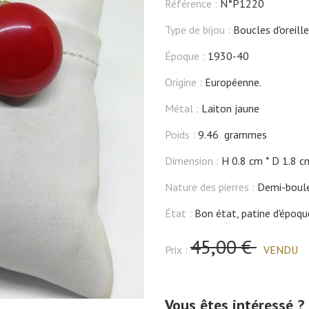
Référence :
N°P1220
Type de bijou :
Boucles d'oreill
Époque :
1930-40
Origine :
Européenne.
Métal :
Laiton jaune
Poids :
9.46 grammes
Dimension :
H 0.8 cm
D 1.8 c
Nature des pierres :
Demi-boule
État :
Bon état, patine d'époqu
45,00 €
Prix :
VENDU
Vous êtes intéressé ?