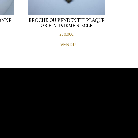
ONNE
BROCHE OU PENDENTIF PLAQUÉ
OR FIN 19IÈME SIÈCLE
220,00
€
VENDU