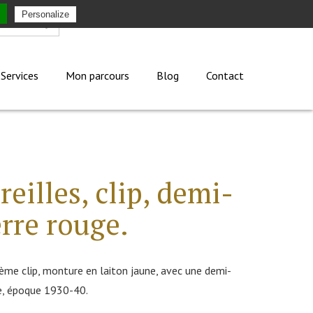
Personalize
Mon compte
Services
Mon parcours
Blog
Contact
reilles, clip, demi-
rre rouge.
stème clip, monture en laiton jaune, avec une demi-
ge, époque 1930-40.