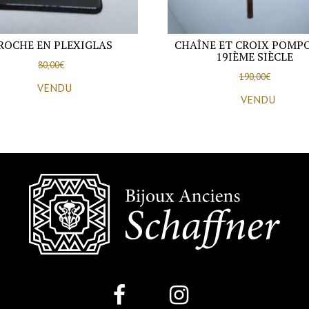
ROCHE EN PLEXIGLAS
CHAÎNE ET CROIX POMP
19IÈME SIÈCLE
80,00
€
190,00
€
VENDU
VENDU