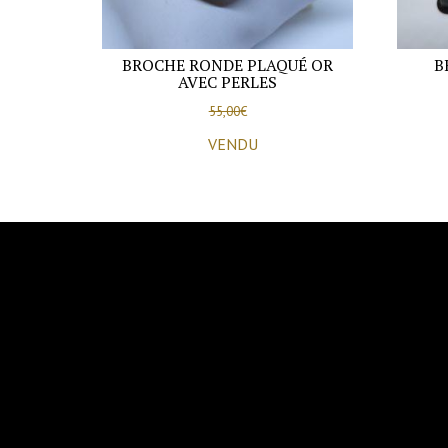
BROCHE RONDE PLAQUÉ OR
B
AVEC PERLES
55,00
€
VENDU