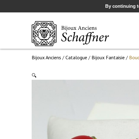
By continuing to
Bijoux Anciens
/
Catalogue
/
Bijoux Fantaisie
/
Bouc
🔍