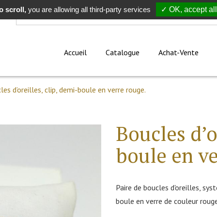
 scroll,
Rechercher
you are allowing all third-party services
✓ OK, accept all
Accueil
Catalogue
Achat-Vente
les d’oreilles, clip, demi-boule en verre rouge.
Boucles d’o
boule en ve
Paire de boucles d'oreilles, sy
boule en verre de couleur rou