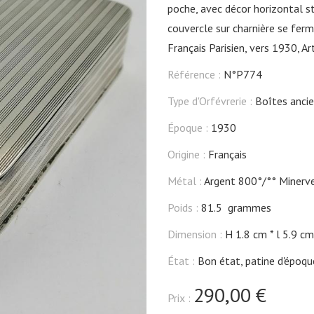
poche, avec décor horizontal str
couvercle sur charnière se ferm
Français Parisien, vers 1930, Ar
Référence :
N°P774
Type d'Orfévrerie :
Boîtes anci
Époque :
1930
Origine :
Français
Métal :
Argent 800°/°° Minerve
Poids :
81.5 grammes
Dimension :
H 1.8 cm
l 5.9 cm
État :
Bon état, patine d'époqu
290,00 €
Prix :