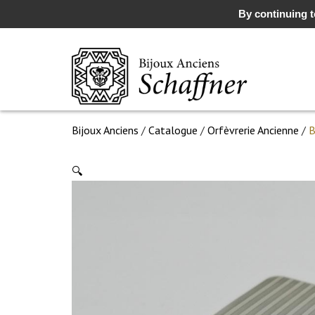
By continuing to
Bijoux Anciens
/
Catalogue
/
Orfèvrerie Ancienne
/
B
🔍