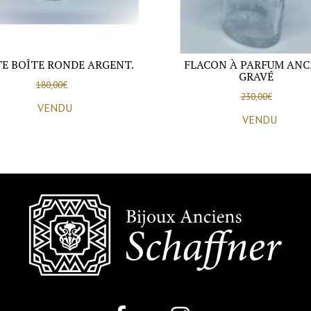
TE BOÎTE RONDE ARGENT.
FLACON À PARFUM ANC
GRAVÉ
180,00
€
230,00
€
VENDU
VENDU