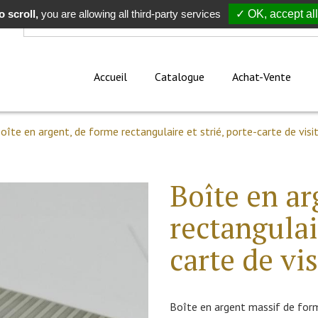
 scroll,
Rechercher
you are allowing all third-party services
✓ OK, accept all
Accueil
Catalogue
Achat-Vente
oîte en argent, de forme rectangulaire et strié, porte-carte de visi
Boîte en ar
rectangulair
carte de vis
Boîte en argent massif de forme