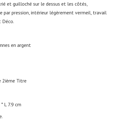
ié et guilloché sur le dessus et les côtés,
e par pression, intérieur légèrement vermeil, travail
t Déco.
ennes en argent
 2ième Titre
L 7.9 cm
e.