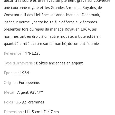
décor très sobre et lisse avec simplement gravé sur couvercle
une couronne royale et les Grandes Armoiries Royales, de
Constantin II des Hellènes, et Anne-Marie du Danemark,
intérieur vermeil, cette boîte fut offerte aux femmes
présentes lors du repas du mariage Royal en 1964, les
hommes ont eu droit à un autre modèle, article édité en
quantité limité et rare sur le marché, document fournie.
Référence :
N°P1225
Type d'Orfévrerie :
Boîtes anciennes en argent
Époque :
1964
Origine :
Européenne.
Métal :
Argent 925°/°°
Poids :
36.92 grammes
Dimension :
H 1.5 cm
D 4.7 cm