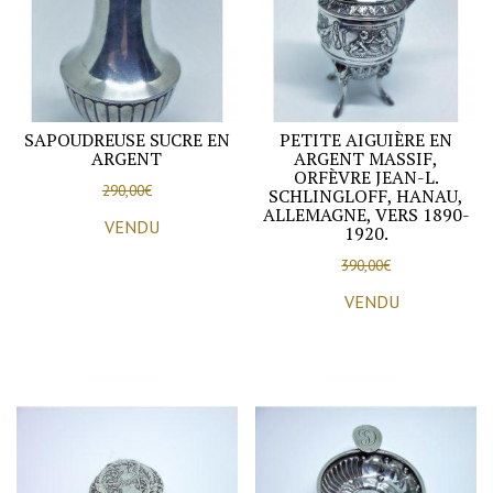
Grandes
Armoiries
Royales,
1964.
SAPOUDREUSE SUCRE EN
PETITE AIGUIÈRE EN
ARGENT
ARGENT MASSIF,
ORFÈVRE JEAN-L.
290,00
€
SCHLINGLOFF, HANAU,
ALLEMAGNE, VERS 1890-
VENDU
1920.
390,00
€
VENDU