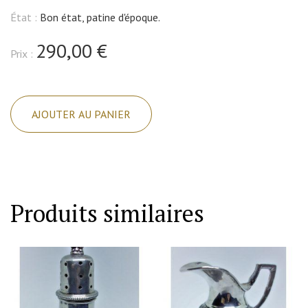
État :
Bon état, patine d'époque.
290,00 €
Prix :
quantité
de
AJOUTER AU PANIER
Boîte
à
pilules
ou
autres
Produits similaires
fonctions,
argent
avec
couronne
et