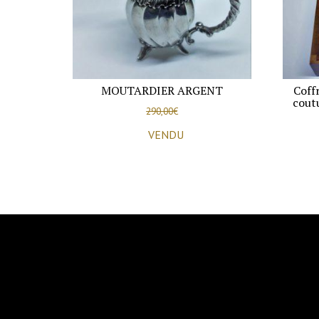
MOUTARDIER ARGENT
Coffr
cout
290,00
€
VENDU