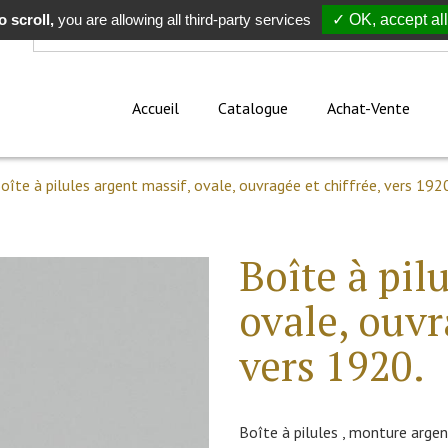
 scroll,
Rechercher
you are allowing all third-party services
✓ OK, accept all
Accueil
Catalogue
Achat-Vente
oîte à pilules argent massif, ovale, ouvragée et chiffrée, vers 192
Boîte à pil
ovale, ouvr
vers 1920.
Boîte à pilules , monture argen