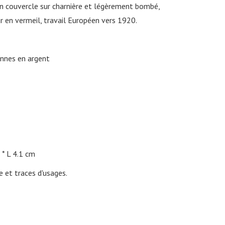
son couvercle sur charnière et légèrement bombé,
ur en vermeil, travail Européen vers 1920.
ennes en argent
L 4.1 cm
e et traces d'usages.