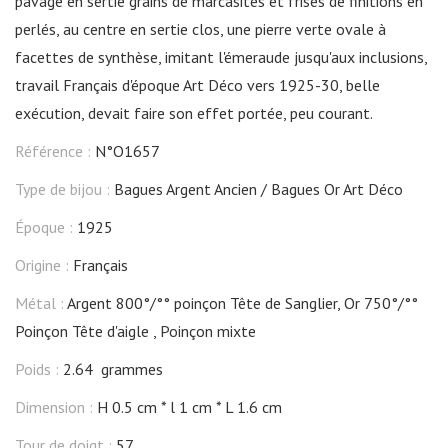
pavage en sertie grains de marcasites et frises de finitions en
perlés, au centre en sertie clos, une pierre verte ovale à
facettes de synthèse, imitant l'émeraude jusqu'aux inclusions,
travail Français d'époque Art Déco vers 1925-30, belle
exécution, devait faire son effet portée, peu courant.
Référence :
N°O1657
Type de bijou :
Bagues Argent Ancien
Bagues Or Art Déco
Époque :
1925
Origine :
Français
Métal :
Argent 800°/°° poinçon Tête de Sanglier, Or 750°/°°
Poinçon Tête d'aigle , Poinçon mixte
Poids :
2.64 grammes
Dimension :
H 0.5 cm
l 1 cm
L 1.6 cm
Tour de doigt :
57