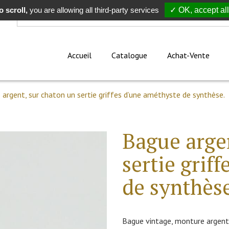
 scroll,
Rechercher
you are allowing all third-party services
✓ OK, accept all
Accueil
Catalogue
Achat-Vente
argent, sur chaton un sertie griffes d’une améthyste de synthèse.
Bague arge
sertie grif
de synthès
Bague vintage, monture argent, 