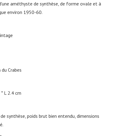
s d'une améthyste de synthèse, de forme ovale et à
oque environ 1950-60.
intage
 du Crabes
L 2.4 cm
de synthèse, poids brut bien entendu, dimensions
é.