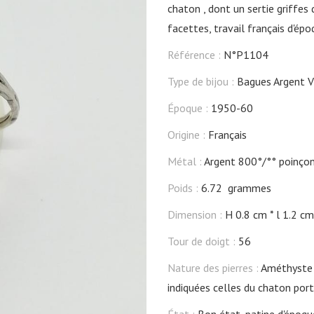
chaton , dont un sertie griffe
facettes, travail français d'ép
Référence :
N°P1104
Type de bijou :
Bagues Argent V
Époque :
1950-60
Origine :
Français
Métal :
Argent 800°/°° poinçon
Poids :
6.72 grammes
Dimension :
H 0.8 cm
l 1.2 cm
Tour de doigt :
56
Nature des pierres :
Améthyste 
indiquées celles du chaton port