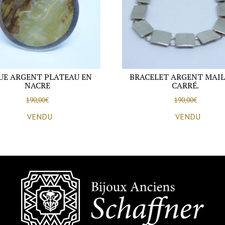
UE ARGENT PLATEAU EN
BRACELET ARGENT MAI
NACRE
CARRÉ.
190,00
€
190,00
€
VENDU
VENDU