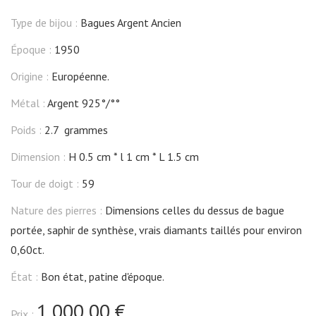
Type de bijou :
Bagues Argent Ancien
Époque :
1950
Origine :
Européenne.
Métal :
Argent 925°/°°
Poids :
2.7 grammes
Dimension :
H 0.5 cm
l 1 cm
L 1.5 cm
Tour de doigt :
59
Nature des pierres :
Dimensions celles du dessus de bague
portée, saphir de synthèse, vrais diamants taillés pour environ
0,60ct.
État :
Bon état, patine d'époque.
1 000,00 €
Prix :