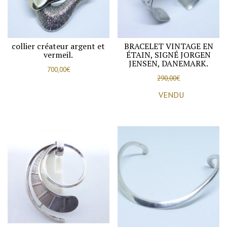
1960-
70.
collier créateur argent et
BRACELET VINTAGE EN
vermeil.
ÉTAIN, SIGNÉ JORGEN
JENSEN, DANEMARK.
700,00
€
290,00
€
VENDU