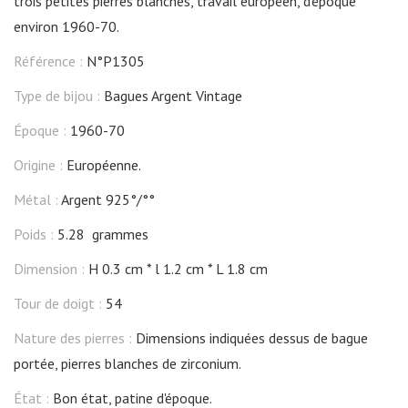
trois petites pierres blanches, travail européen, d'époque
environ 1960-70.
Référence :
N°P1305
Type de bijou :
Bagues Argent Vintage
Époque :
1960-70
Origine :
Européenne.
Métal :
Argent 925°/°°
Poids :
5.28 grammes
Dimension :
H 0.3 cm
l 1.2 cm
L 1.8 cm
Tour de doigt :
54
Nature des pierres :
Dimensions indiquées dessus de bague
portée, pierres blanches de zirconium.
État :
Bon état, patine d'époque.