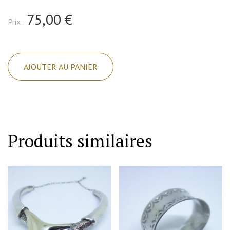
75,00 €
Prix :
quantité
de
AJOUTER AU PANIER
Bague
argent,
de
forme
structurée,
Produits similaires
et
sertie
de
petites
pierres
blanches,