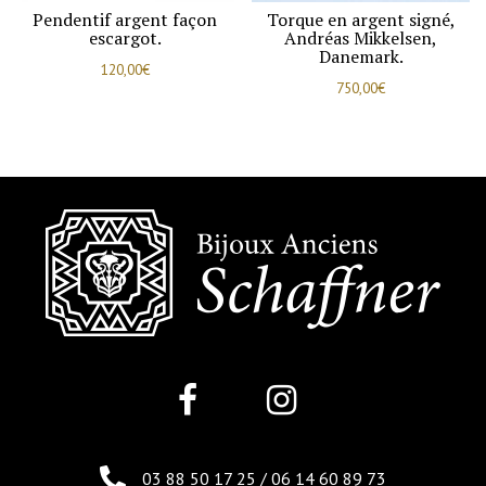
Pendentif argent façon
Torque en argent signé,
escargot.
Andréas Mikkelsen,
Danemark.
120,00
€
750,00
€
03 88 50 17 25
/
06 14 60 89 73