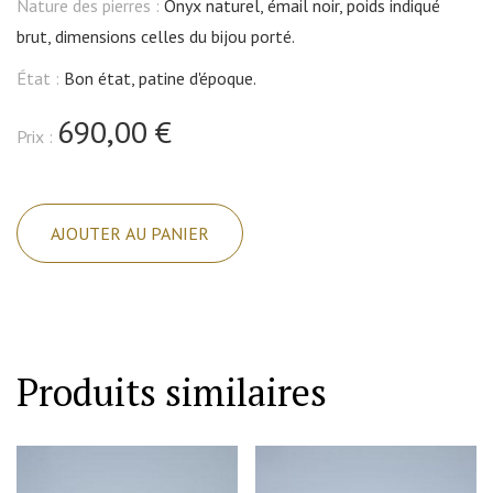
Nature des pierres :
Onyx naturel, émail noir, poids indiqué
brut, dimensions celles du bijou porté.
État :
Bon état, patine d'époque.
690,00 €
Prix :
quantité
de
AJOUTER AU PANIER
Bague
argent,
chevalière
avec
onyx
Produits similaires
et
émail
noir
cloisonné,