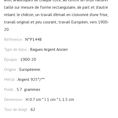
taillé sur mesure de forme rectangulaire, de part et d'autre
reliant le châton, un travail d'émail en cloisonné d'une frise,
travail original et peu courant, travail Européen, vers 1900-
20.
Référence :
N°P1448
Type de bijou :
Bagues Argent Ancien
Époque :
1900-20
Origine :
Européenne.
Métal :
Argent 925°/°°
Poids :
5.7 grammes
Dimension :
H 0.7 cm
l 1 cm
L 1.5 cm
Tour de doigt :
62