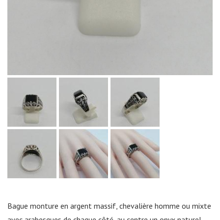
Bague monture en argent massif, chevalière homme ou mixte
avec arabesques de chaque côté, au centre un onyx naturel