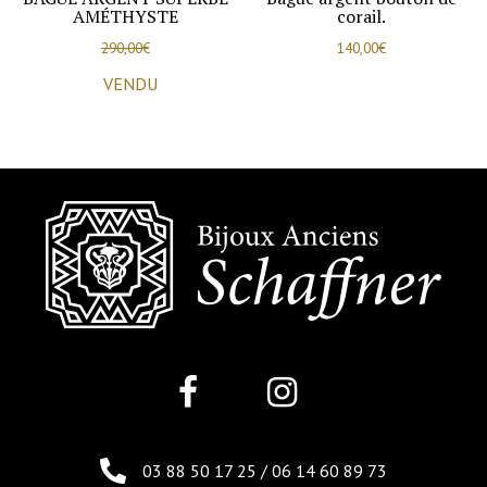
AMÉTHYSTE
corail.
290,00
€
140,00
€
VENDU
03 88 50 17 25
/
06 14 60 89 73