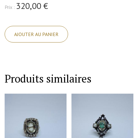
320,00 €
Prix :
quantité
de
AJOUTER AU PANIER
Bague
argent,
avec
corail
taillé
Produits similaires
sur
mesure,
Art
Déco,
vers
1925-
30.