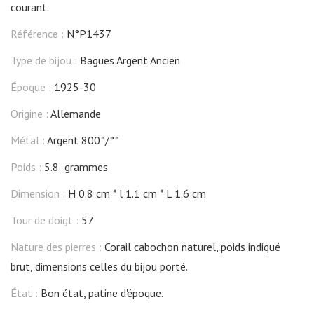
courant.
Référence :
N°P1437
Type de bijou :
Bagues Argent Ancien
Époque :
1925-30
Origine :
Allemande
Métal :
Argent 800°/°°
Poids :
5.8 grammes
Dimension :
H 0.8 cm
l 1.1 cm
L 1.6 cm
Tour de doigt :
57
Nature des pierres :
Corail cabochon naturel, poids indiqué
brut, dimensions celles du bijou porté.
État :
Bon état, patine d'époque.