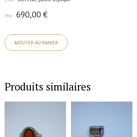
690,00 €
Prix :
quantité
de
AJOUTER AU PANIER
Bague
argent,
améthyste
et
opales,
Produits similaires
travail
Allemand
vers
1925.