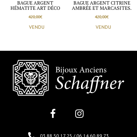
BAGUE ARGENT
BAGUE ARGENT CITRINE
HÉMATITE ART DÉCO
AMBRÉE ET MARCASITES.
420,00
€
420,00
€
VENDU
VENDU
03 88 50 17 25
/
06 14 60 89 73