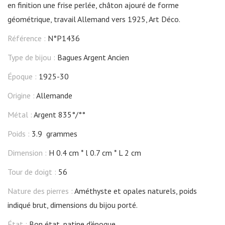
en finition une frise perlée, châton ajouré de forme
géométrique, travail Allemand vers 1925, Art Déco.
Référence :
N°P1436
Type de bijou :
Bagues Argent Ancien
Époque :
1925-30
Origine :
Allemande
Métal :
Argent 835°/°°
Poids :
3.9 grammes
Dimension :
H 0.4 cm
l 0.7 cm
L 2 cm
Tour de doigt :
56
Nature des pierres :
Améthyste et opales naturels, poids
indiqué brut, dimensions du bijou porté.
État :
Bon état, patine d'époque.