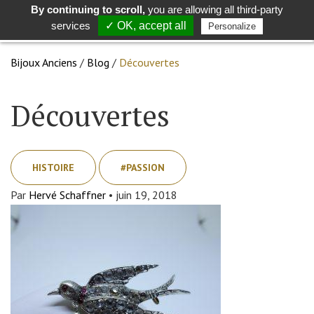
By continuing to scroll,
you are allowing all third-party
Toggle
Togg
services
✓ OK, accept all
Personalize
search
navig
Bijoux Anciens
/
Blog
/
Découvertes
Découvertes
HISTOIRE
#PASSION
Par
Hervé Schaffner
•
juin 19, 2018