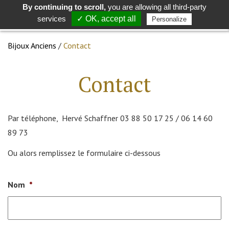
By continuing to scroll,
you are allowing all third-party
Toggle
Togg
services
✓ OK, accept all
Personalize
search
navig
Bijoux Anciens
/
Contact
Contact
Par téléphone, Hervé Schaffner 03 88 50 17 25 / 06 14 60
89 73
Ou alors remplissez le formulaire ci-dessous
Nom
*