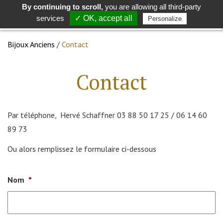
By continuing to scroll,
you are allowing all third-party
Toggle
Togg
services
✓ OK, accept all
Personalize
search
navig
Bijoux Anciens
/
Contact
Contact
Par téléphone, Hervé Schaffner 03 88 50 17 25 / 06 14 60
89 73
Ou alors remplissez le formulaire ci-dessous
Nom
*