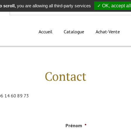
 scroll,
Rechercher
you are allowing all third-party services
✓ OK, accept all
Accueil
Catalogue
Achat-Vente
Contact
06 14 60 89 73
Prénom
*