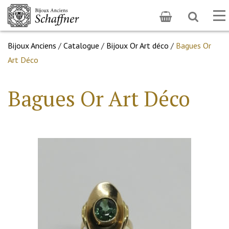
Toggle
To
search
na
Bijoux Anciens
/
Catalogue
/
Bijoux Or Art déco
/
Bagues Or
Art Déco
Bagues Or Art Déco