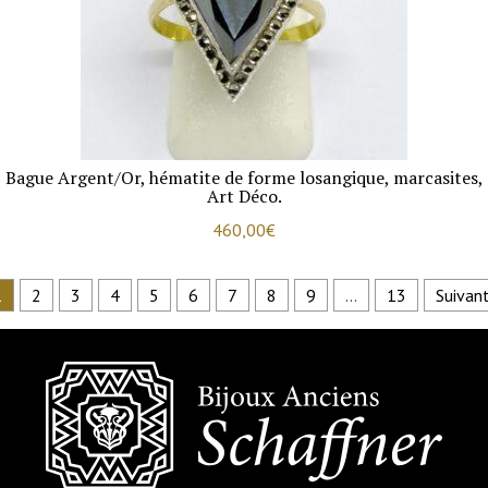
Bague Argent/Or, hématite de forme losangique, marcasites,
Art Déco.
460,00
€
1
2
3
4
5
6
7
8
9
…
13
Suivan