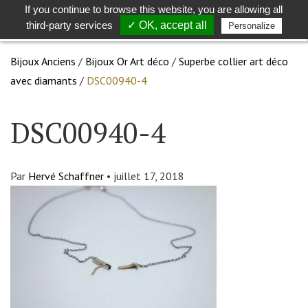
If you continue to browse this website, you are allowing all
Toggle
Togg
third-party services
✓ OK, accept all
Personalize
search
navig
Bijoux Anciens
/
Bijoux Or Art déco
/
Superbe collier art déco
avec diamants
/
DSC00940-4
DSC00940-4
Par
Hervé Schaffner
•
juillet 17, 2018