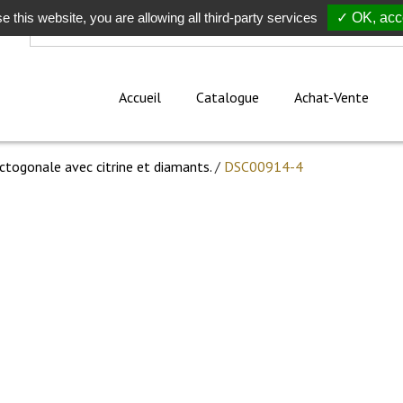
e this website, you are allowing all third-party services
Rechercher
✓ OK, acce
Accueil
Catalogue
Achat-Vente
ctogonale avec citrine et diamants.
/
DSC00914-4