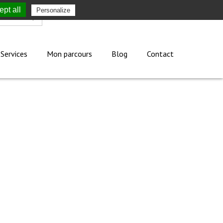
pt all
Personalize
Mon compte
Services
Mon parcours
Blog
Contact