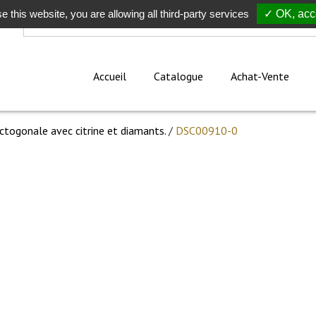
e this website, you are allowing all third-party services
Rechercher
✓ OK, acce
Accueil
Catalogue
Achat-Vente
ctogonale avec citrine et diamants.
/
DSC00910-0