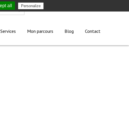
pt all
Personalize
Mon compte
Services
Mon parcours
Blog
Contact