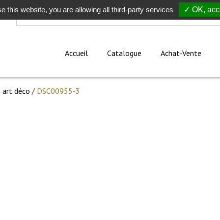
e this website, you are allowing all third-party services
Rechercher
✓ OK, acce
Accueil
Catalogue
Achat-Vente
 art déco
/
DSC00955-3