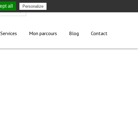
pt all
Personalize
Mon compte
Services
Mon parcours
Blog
Contact