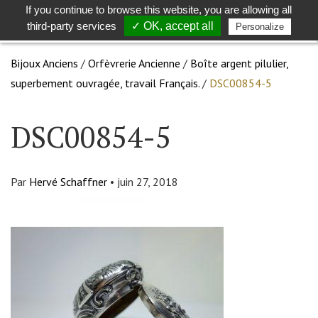
If you continue to browse this website, you are allowing all
Toggle
Togg
third-party services
✓ OK, accept all
Personalize
search
navig
Bijoux Anciens
/
Orfèvrerie Ancienne
/
Boîte argent pilulier,
superbement ouvragée, travail Français.
/
DSC00854-5
DSC00854-5
Par
Hervé Schaffner
•
juin 27, 2018