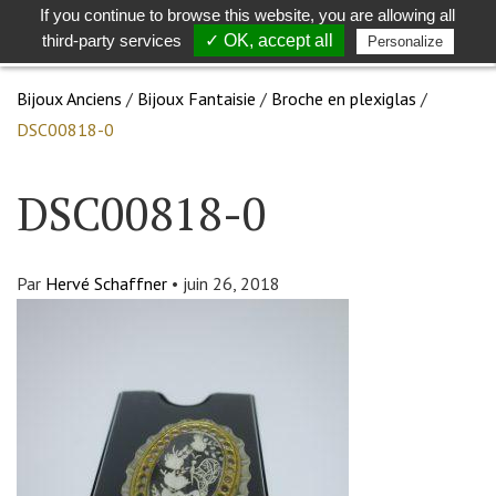
If you continue to browse this website, you are allowing all
Toggle
Togg
third-party services
✓ OK, accept all
Personalize
search
navig
Bijoux Anciens
/
Bijoux Fantaisie
/
Broche en plexiglas
/
DSC00818-0
DSC00818-0
Par
Hervé Schaffner
•
juin 26, 2018