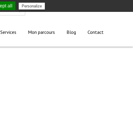
pt all
Personalize
Mon compte
Services
Mon parcours
Blog
Contact