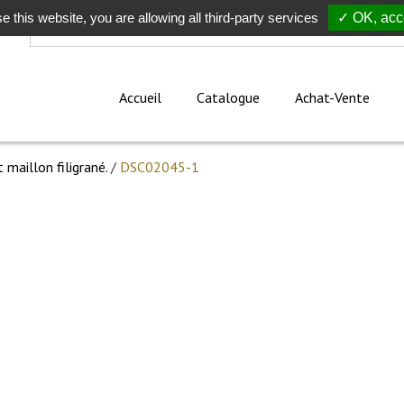
e this website, you are allowing all third-party services
Rechercher
✓ OK, acce
Accueil
Catalogue
Achat-Vente
t maillon filigrané.
/
DSC02045-1