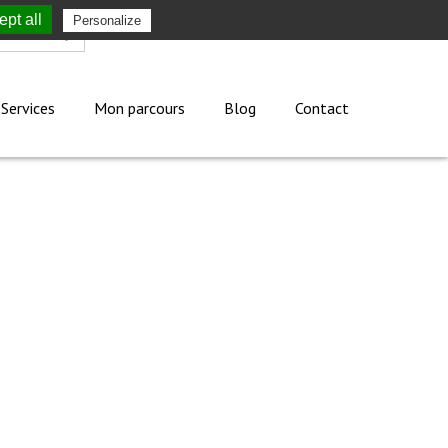
pt all
Personalize
Mon compte
Services
Mon parcours
Blog
Contact