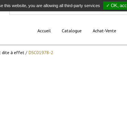
e this website, you are allowing all third-party services
Rechercher
✓ OK, acce
Accueil
Catalogue
Achat-Vente
 dite à effet
/
DSC01978-2