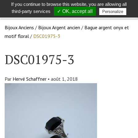
If you continue to browse this website, you are allowing all
Toggle
Togg
third-party services
✓ OK, accept all
Personalize
search
navig
Bijoux Anciens
/
Bijoux Argent ancien
/
Bague argent onyx et
motif floral
/
DSC01975-3
DSC01975-3
Par
Hervé Schaffner
•
août 1, 2018