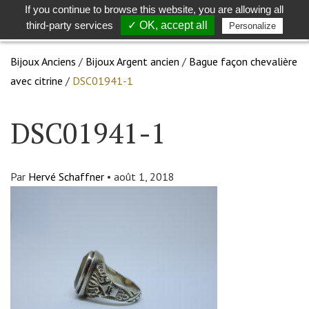
If you continue to browse this website, you are allowing all
Toggle
Togg
third-party services
✓ OK, accept all
Personalize
search
navig
Bijoux Anciens
/
Bijoux Argent ancien
/
Bague façon chevalière
avec citrine
/
DSC01941-1
DSC01941-1
Par
Hervé Schaffner
•
août 1, 2018