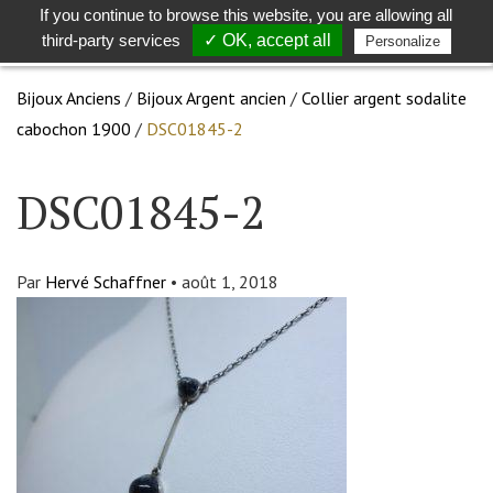
If you continue to browse this website, you are allowing all
Toggle
Togg
third-party services
✓ OK, accept all
Personalize
search
navig
Bijoux Anciens
/
Bijoux Argent ancien
/
Collier argent sodalite
cabochon 1900
/
DSC01845-2
DSC01845-2
Par
Hervé Schaffner
•
août 1, 2018