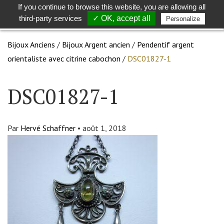
If you continue to browse this website, you are allowing all
Toggle
Togg
third-party services
✓ OK, accept all
Personalize
search
navig
Bijoux Anciens
/
Bijoux Argent ancien
/
Pendentif argent
orientaliste avec citrine cabochon
/
DSC01827-1
DSC01827-1
Par
Hervé Schaffner
•
août 1, 2018