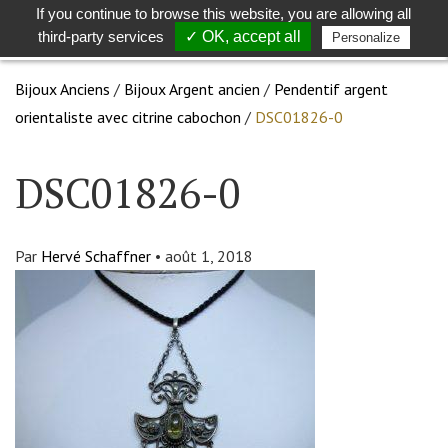
If you continue to browse this website, you are allowing all
Toggle
Togg
third-party services
✓ OK, accept all
Personalize
search
navig
Bijoux Anciens
/
Bijoux Argent ancien
/
Pendentif argent
orientaliste avec citrine cabochon
/
DSC01826-0
DSC01826-0
Par
Hervé Schaffner
•
août 1, 2018