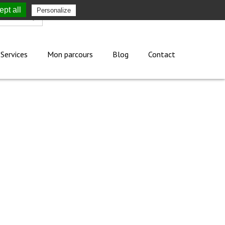
pt all
Personalize
Mon compte
Services
Mon parcours
Blog
Contact