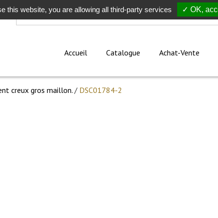
e this website, you are allowing all third-party services
Rechercher
✓ OK, acce
Accueil
Catalogue
Achat-Vente
ent creux gros maillon.
/
DSC01784-2